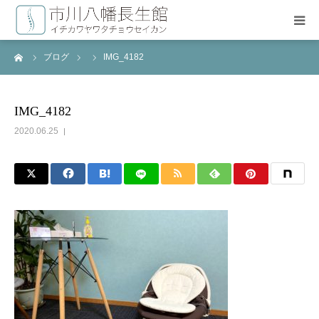
ーム
ブログ
IMG_4182
HOME
長生療術について
IMG_4182
2020.06.25
施術料金
治療スタッフ
よくある質問
お問い合わせ