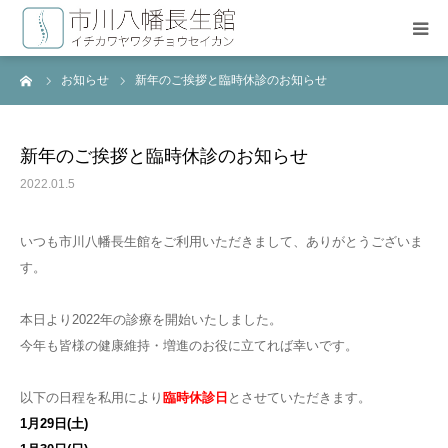
ーム
お知らせ
新年のご挨拶と臨時休診のお知らせ
HOME
長生療術について
新年のご挨拶と臨時休診のお知らせ
2022.01.5
施術料金
いつも市川八幡長生館をご利用いただきまして、ありがとうございま
治療スタッフ
す。
よくある質問
本日より2022年の診療を開始いたしました。
今年も皆様の健康維持・増進のお役に立てれば幸いです。
お問い合わせ
以下の日程を私用により
臨時休診日
とさせていただきます。
1月29日(土)